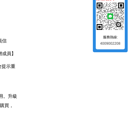
服務熱線:
員信
4009002208
增成員】
會提示重
用。升級
需購買，