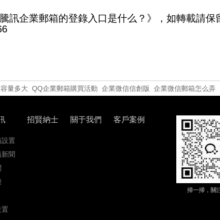
騰訊企業郵箱的登錄入口是什么？》，如轉載請保
66
盤容量多大
QQ企業郵箱購買活動
企業微信信創版
企業微信郵箱怎么弄
訊
招賢納士
關于我們
客戶案例
箱設置
箱新聞
聞
態
掃一掃，關
設置