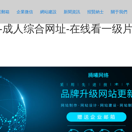
-亚洲四区-亚洲黄页-国产
業郵箱
企業微信
網站建設
新聞資訊
招賢納士
關于我們
视频-四虎影视国产精品-99
-成人综合网址-在线看一级片