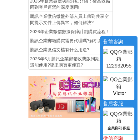
2026年企業微信功能詳細介紹：從高效協
同到客戶運營的深度應用!
騰訊企業微信微盤外部人員上傳到共享空
間提示文件上傳異常，如何解決?
2026年企業微信數據保障計劃購買流程！
騰訊企業郵箱購買需要代理嗎?解析真相!
售前咨詢
騰訊企業微信文檔有什么用途?
2026年6月騰訊企業郵箱收費版到期后，
還能使用?哪里購買更便宜?
122932055
Victor
售后客服
企業郵箱客服
微信咨詢