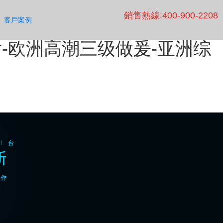
一区二区精品丝袜-黄色一大
銷售熱線:400-900-2208
客戶案例
9久久久久-能免费看18视频
-欧洲高潮三级做爰-亚洲综