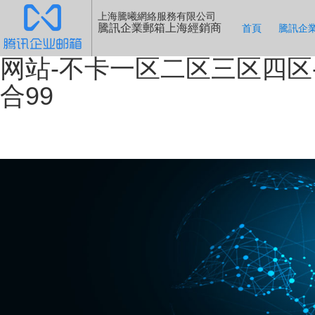
少妇高潮灌满白浆毛片免费看
上海騰曦網絡服務有限公司
騰訊企業郵箱上海經銷商
首頁
騰訊企
片-婷婷激情综合网-黄色爱爱
网站-不卡一区二区三区四区
合99