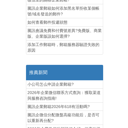
微信里的關聯企業郵箱?
騰訊企業郵箱如何添加黑名單拒收某個帳
號/域名發送的郵件?
如何查看郵件投遞狀態
騰訊會議免費和付費號差異?免費版、商業
版、企業版該如何選擇?
添加工作郵箱時，郵箱服務器驗證失敗的
原因
推薦新聞
小公司怎么申請企業郵箱?
2026年企業微信聯系方式查詢：獲取渠道
與服務咨詢指南!
騰訊企業郵箱2026年618有活動嗎?
騰訊企微信分配微盤高級功能后，是否可
以重新再分配?