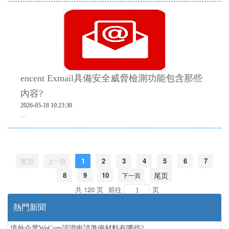
encent Exmail具備安全威脅檢測功能包含那些
內容?
2026-05-18 10:23:30
...
首页
1
2
3
4
5
6
7
上一頁
8
9
10
尾页
下一頁
共 120 页
前往
页
熱門新聞
境外企業WeCom認證申請準備材料有哪些?