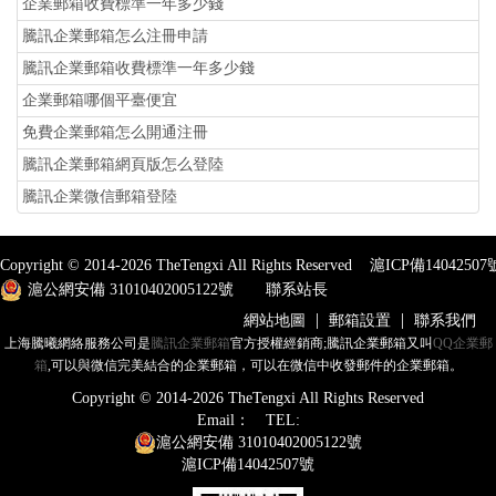
企業郵箱收費標準一年多少錢
騰訊企業郵箱怎么注冊申請
騰訊企業郵箱收費標準一年多少錢
企業郵箱哪個平臺便宜
免費企業郵箱怎么開通注冊
騰訊企業郵箱網頁版怎么登陸
騰訊企業微信郵箱登陸
Copyright © 2014-
2026
TheTengxi All Rights Reserved
滬ICP備14042507
滬公網安備 31010402005122號
聯系站長
|
|
網站地圖
郵箱設置
聯系我們
上海騰曦網絡服務公司是
騰訊企業郵箱
官方授權經銷商;騰訊企業郵箱又叫
QQ企業郵
箱
,可以與微信完美結合的企業郵箱，可以在微信中收發郵件的企業郵箱。
Copyright © 2014-
2026
TheTengxi All Rights Reserved
Email：
TEL:
滬公網安備 31010402005122號
滬ICP備14042507號